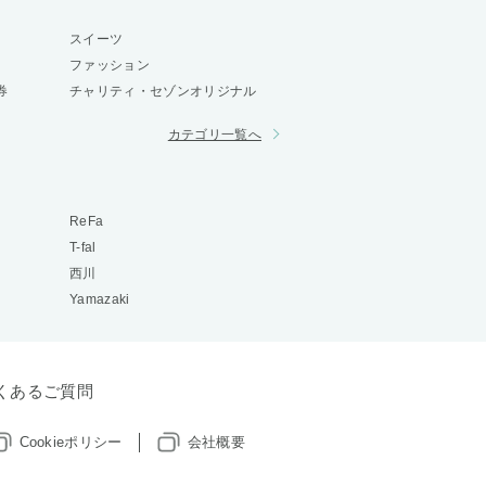
スイーツ
ファッション
券
チャリティ・セゾンオリジナル
カテゴリ一覧へ
ReFa
T-fal
西川
Yamazaki
くあるご質問
Cookieポリシー
会社概要