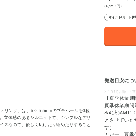
(4,950
円
)
ポイント/カード併
発送目安につ
8/17(月)以降
【夏季休業期
夏季休業期間
ール リング」は、5.0-5.5mmのプチパールを3粒
8/4(火)A
。立体感のあるシルエットで、シンプルなデザ
とさせていた
イズなので、優しく広げたり縮めたりすること
す）
万が一、夏季