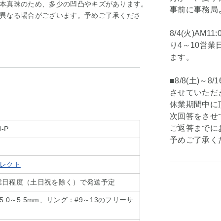
本真珠のため、多少の凹凸やキズがあります。
事前に事務局
異なる場合がございます。予めご了承くださ
8/4(火)AM
り4～10営
ます。
■8/8(土)～
させていただ
休業期間中に頂
次回答をさせ
ご返答までに
4-P
予めご了承く
レクト
4営業日程度（土日祝を除く）で発送予定
.0～5.5mm、リング：#9～13のフリーサ