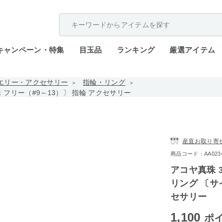
配送遅延が発生しております。
キャンペーン・特集
目玉品
ランキング
厳選アイテム
エリー・アクセサリー
指輪・リング
ズ：フリー（#9～13）〕 指輪 アクセサリー
産直お取り寄
商品コード：AA0234-
アコヤ真珠 3
リング 〔サ
セサリー
1,100
ポ