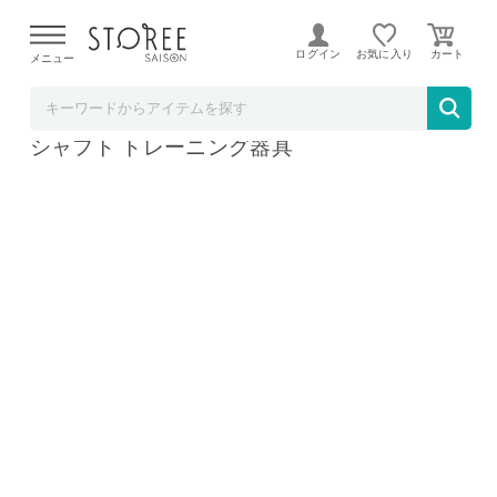
【熊本県での地震による影響について】
令和8年熊本地震に
よる配送遅延が発生しております。
ログイン
お気に入り
メニュー
RISE
バーベル プレート セット 筋トレ 20kg 40kg
シャフト トレーニング器具