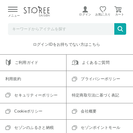
【熊本県での地震による影響について】
令和8年熊本地震に
よる配送遅延が発生しております。
ログイン
お気に入り
メニュー
ご指定のアイテムは取り扱い終了、またはただいま取り扱い
できないアイテムです。
トップへ戻る
ログインIDをお持ちでない方はこちら
ご利用ガイド
よくあるご質問
利用規約
プライバシーポリシー
セキュリティーポリシー
特定商取引法に基づく表記
Cookieポリシー
会社概要
セゾンのふるさと納税
セゾンポイントモール