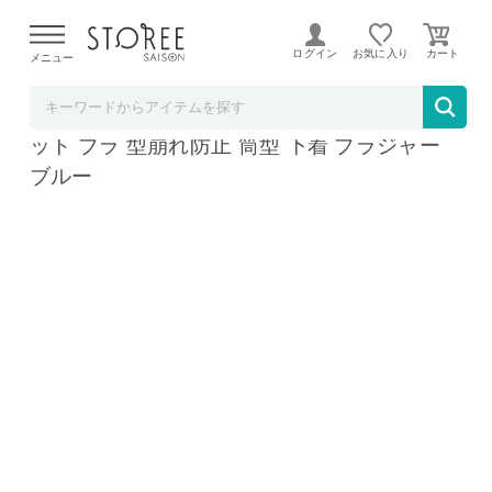
【熊本県での地震による影響について】
令和8年熊本地震に
よる配送遅延が発生しております。
ログイン
お気に入り
メニュー
RISE
ブラジャーネット 洗濯ネット ランドリーネ
ット ブラ 型崩れ防止 筒型 下着 ブラジャー
ブルー