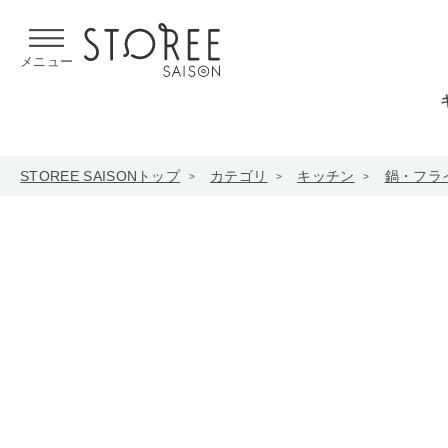
【熊本県での地震による影響について】
令和8年熊本地震による
メニュー
STOREE SAISONトップ
カテゴリ
キッチン
鍋・フラ