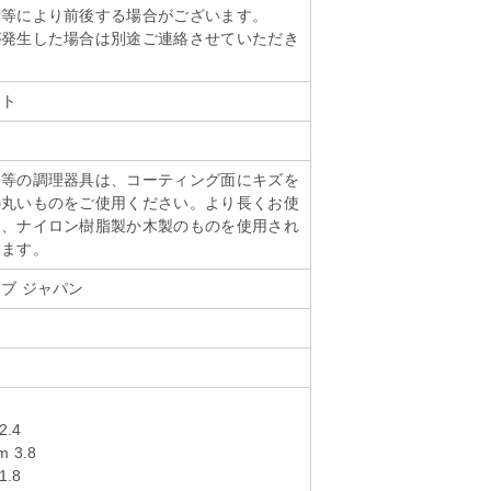
情等により前後する場合がございます。
が発生した場合は別途ご連絡させていただき
ット
し等の調理器具は、コーティング面にキズを
の丸いものをご使用ください。より長くお使
は、ナイロン樹脂製か木製のものを使用され
します。
ブ ジャパン
.4
 3.8
.8