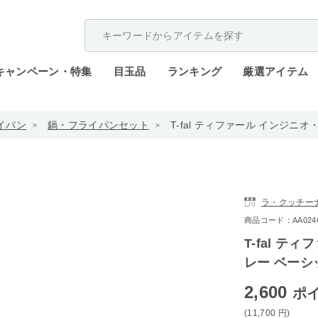
配送遅延が発生しております。
キャンペーン・特集
目玉品
ランキング
厳選アイテム
イパン
鍋・フライパンセット
T-fal ティファール インジニオ
ラ・クッチー
商品コード：AA0246-3
T-fal 
レー ベーシッ
2,600
ポ
(11,700
円
)