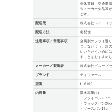
※休業日・交通事
※メーカー欠品等
ます。
配送元
株式会社ワイ・ヨ
配送方法
宅配便
注意事項／留意事項
金属製のフライ返
つけないよう、角
いいただくために
ることをおすすめ
メーカー／製造者
株式会社グループセ
ブランド
ティファール
型番
L16199
内容量
満水容量(L)
・フライパン26cm 2
・ウォックパン26cm
・ソースパン16cm 1