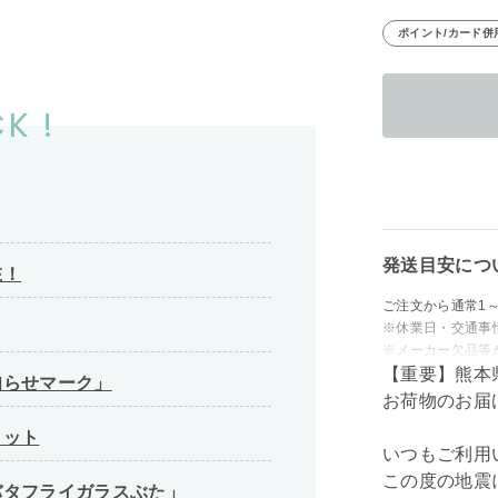
ポイント/カード併
K !
発送目安につ
在！
ご注文から通常1
※休業日・交通事
※メーカー欠品等
【重要】熊本
知らせマーク」
お荷物のお届
ィット
いつもご利用
この度の地震
バタフライガラスぶた」