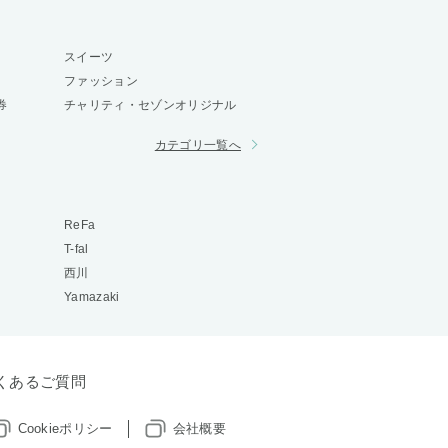
スイーツ
ファッション
券
チャリティ・セゾンオリジナル
カテゴリ一覧へ
ReFa
T-fal
西川
Yamazaki
くあるご質問
Cookieポリシー
会社概要