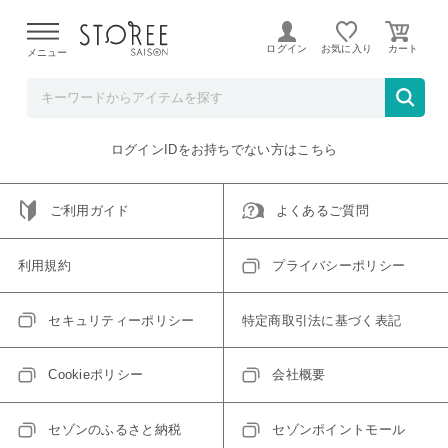
【熊本県での地震による影響について】
令和8年熊本地震に
よる配送遅延が発生しております。
ログイン
お気に入り
メニュー
ご指定のアイテムは取り扱い終了、またはただいま取り扱い
できないアイテムです。
トップへ戻る
ログインIDをお持ちでない方はこちら
ご利用ガイド
よくあるご質問
利用規約
プライバシーポリシー
セキュリティーポリシー
特定商取引法に基づく表記
Cookieポリシー
会社概要
セゾンのふるさと納税
セゾンポイントモール