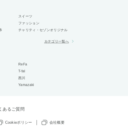
スイーツ
ファッション
券
チャリティ・セゾンオリジナル
カテゴリ一覧へ
ReFa
T-fal
西川
Yamazaki
くあるご質問
Cookieポリシー
会社概要