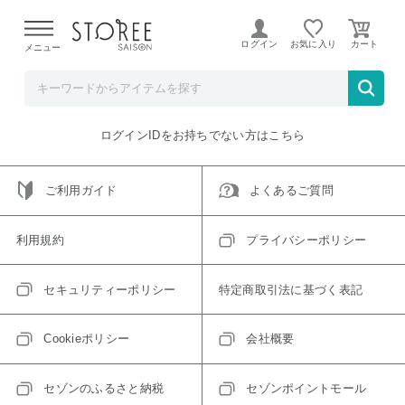
【熊本県での地震による影響について】
令和8年熊本地震に
よる配送遅延が発生しております。
ログイン
お気に入り
メニュー
ご指定のアイテムは取り扱い終了、またはただいま取り扱い
できないアイテムです。
トップへ戻る
ログインIDをお持ちでない方はこちら
ご利用ガイド
よくあるご質問
利用規約
プライバシーポリシー
セキュリティーポリシー
特定商取引法に基づく表記
Cookieポリシー
会社概要
セゾンのふるさと納税
セゾンポイントモール