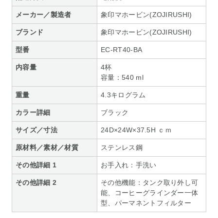
メーカー／製造者
象印マホービン(ZOJIRUSHI)
ブランド
象印マホービン(ZOJIRUSHI)
型番
EC-RT40-BA
内容量
4杯
容量：540 ml
重量
4.3キログラム
カラー詳細
ブラック
サイズ／寸法
24D×24W×37.5H ｃｍ
原材料／素材／材質
ステンレス鋼
その他詳細 1
お手入れ：手洗い
その他詳細 2
その他機能：タンク取り外し可
能、コーヒーグラインダー一体
型、パーマネントフィルター