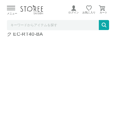
【熊本県での地震による影響について】
令和8年熊本地震に
よる配送遅延が発生しております。
ログイン
お気に入り
メニュー
ラ・クッチーナ・フェリーチェ
象印 コーヒーメーカー 珈琲通 全自動 ブラッ
ク EC-RT40-BA