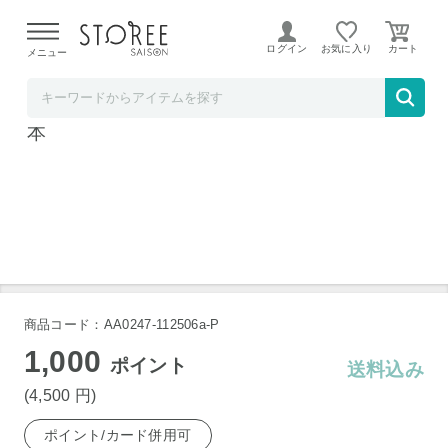
【熊本県での地震による影響について】
令和8年熊本地震に
よる配送遅延が発生しております。
ログイン
お気に入り
メニュー
グルメコーヒー豆専門！加藤珈琲店
しゃちブレンド アイス コーヒー リキッド 6
本
商品コード：AA0247-112506a-P
1,000
ポイント
送料込み
(4,500
円
)
ポイント/カード併用可