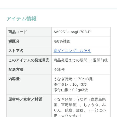
アイテム情報
商品コード
AA0251-unagi1703-P
税区分
※8%対象
ストア名
港ダイニングしおそう
このアイテムの発送目安
商品発送までの期間：1週間前後
配送方法
冷凍便
内容量
うなぎ蒲焼：170g×3尾
添付タレ：10g×3袋
添付山椒：0.2g×3袋
原材料／素材／材質
うなぎ蒲焼：うなぎ（鹿児島県
産、宮崎県産）、しょうゆ、み
りん、砂糖、澱粉、（一部に小
麦・大豆を含む）