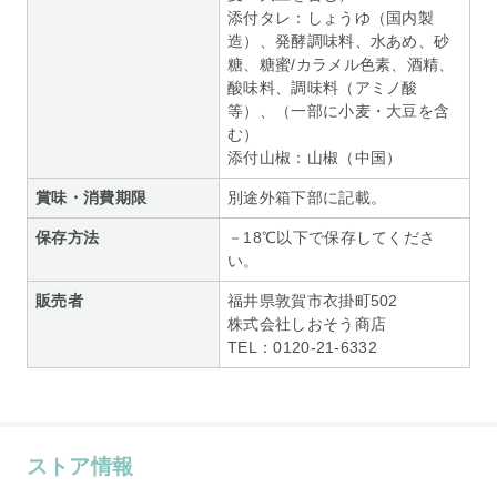
添付タレ：しょうゆ（国内製
造）、発酵調味料、水あめ、砂
糖、糖蜜/カラメル色素、酒精、
酸味料、調味料（アミノ酸
等）、（一部に小麦・大豆を含
む）
添付山椒：山椒（中国）
賞味・消費期限
別途外箱下部に記載。
保存方法
－18℃以下で保存してくださ
い。
販売者
福井県敦賀市衣掛町502
株式会社しおそう商店
TEL：0120-21-6332
ストア情報