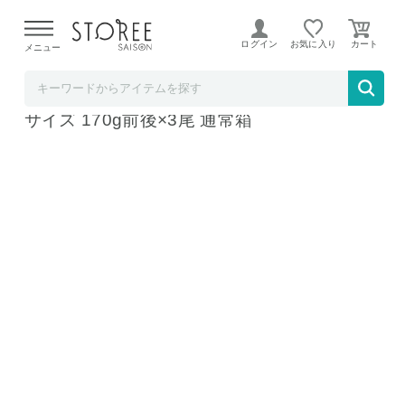
【熊本県での地震による影響について】
令和8年熊本地震に
よる配送遅延が発生しております。
ログイン
お気に入り
メニュー
港ダイニングしおそう
2023金賞受賞 国産 うなぎ 蒲焼き 無頭 特大
サイズ 170g前後×3尾 通常箱