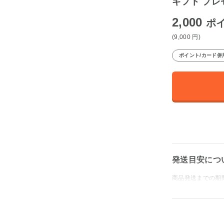
ギフト プレ
2,000
ポ
(9,000
円
)
ポイント/カード併
発送目安につ
商品発送までの期間