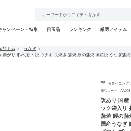
配送遅延が発生しております。
キャンペーン・特集
目玉品
ランキング
厳選アイテム
産加工品
うなぎ
折れ 曲がり 形不揃い 鰻 ウナギ 長焼き 蒲焼 鰻の蒲焼 国産鰻 うなぎ
港ダイニング
商品コード：AA0251-w
訳あり 国産 
ック袋入り 
蒲焼 鰻の蒲
国産うなぎ 鰻