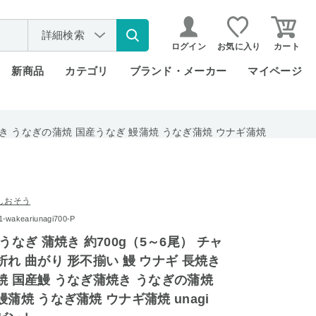
詳細検索
ログイン
お気に入り
カート
新商品
カテゴリ
ブランド・メーカー
マイページ
蒲焼き うなぎの蒲焼 国産うなぎ 鰻蒲焼 うなぎ蒲焼 ウナギ蒲焼
しおそう
akeariunagi700-P
うなぎ 蒲焼き 約700g（5～6尾） チャ
折れ 曲がり 形不揃い 鰻 ウナギ 長焼き
焼 国産鰻 うなぎ蒲焼き うなぎの蒲焼
蒲焼 うなぎ蒲焼 ウナギ蒲焼 unagi