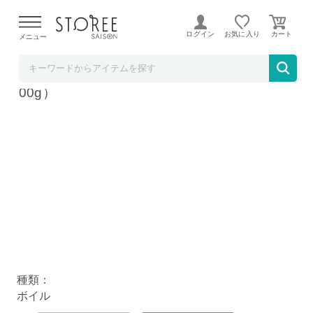
【熊本県での地震による影響について】
令和8年熊本地震に
よる配送遅延が発生しております。
ログイン
お気に入り
メニュー
港ダイニングしおそう
ズワイガニ ポーション ボイル 900g （NET7
00g）
種類：
ボイル