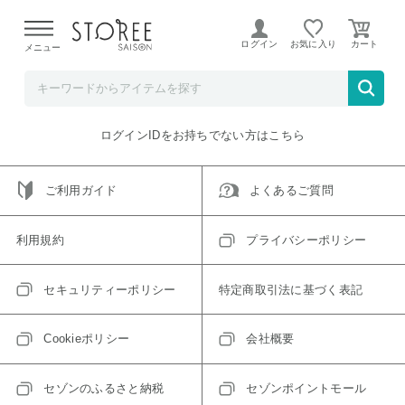
【熊本県での地震による影響について】
令和8年熊本地震に
よる配送遅延が発生しております。
ログイン
お気に入り
メニュー
ご指定のアイテムは取り扱い終了、またはただいま取り扱い
できないアイテムです。
トップへ戻る
ログインIDをお持ちでない方はこちら
ご利用ガイド
よくあるご質問
利用規約
プライバシーポリシー
セキュリティーポリシー
特定商取引法に基づく表記
Cookieポリシー
会社概要
セゾンのふるさと納税
セゾンポイントモール