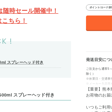
ポイント/カード併
は随時セール開催中！
はこちら！
K !
発送目安につ
0ml スプレーヘッド付き
ご注文から通常5
除く）
※休業日・交通事
※メーカー欠品等
【重要】熊本
00ml スプレーヘッド付き
お荷物のお届
いつもご利用