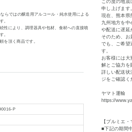
この度の地震
申し上げます
社ならではの醸造用アルコール・純水使用による
現在、熊本県
す。
九州地方を中
続性により、調理器具や包材、食材への直接噴
や配送に遅延
す。
そのため、お
頼を頂く商品です。
でも、ご希望
す。
お客様には大
解とご協力を
詳しい配送状
ジをご確認く
ヤマト運輸
https://www.y
90016-P
【プルミエ・
■下記の期間