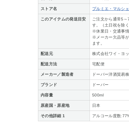
ストア名
プルミエ・マルシ
このアイテムの発送目安
ご注文から通常5～
す。（土日祝を除
※休業日・交通事
※メーカー欠品等
ます。
配送元
株式会社ワイ・ヨ
配送方法
宅配便
メーカー／製造者
ドーバー洋酒貿易
ブランド
ドーバー
内容量
500ml
原産国・原産地
日本
その他詳細 1
アルコール度数:77