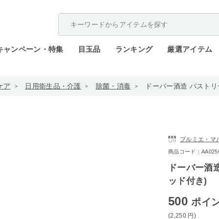
配送遅延が発生しております。
キャンペーン・特集
目玉品
ランキング
厳選アイテム
ケア
日用衛生品・介護
除菌・消毒
ドーバー酒造 パストリーゼ
プルミエ・マ
商品コード：AA0256-4
ドーバー酒造 
ッド付き)
500
ポイ
(2,250
円
)