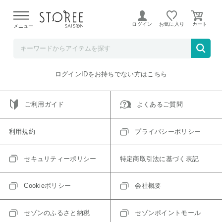
【熊本県での地震による影響について】
令和8年熊本地震に
よる配送遅延が発生しております。
ログイン
お気に入り
メニュー
ご指定のアイテムは取り扱い終了、またはただいま取り扱い
できないアイテムです。
トップへ戻る
ログインIDをお持ちでない方はこちら
ご利用ガイド
よくあるご質問
利用規約
プライバシーポリシー
セキュリティーポリシー
特定商取引法に基づく表記
Cookieポリシー
会社概要
セゾンのふるさと納税
セゾンポイントモール