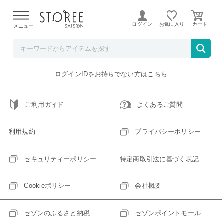
【熊本県での地震による影響について】
令和8年熊本地震に
よる配送遅延が発生しております。
ログイン
お気に入り
メニュー
ご指定のアイテムは取り扱い終了、またはただいま取り扱い
できないアイテムです。
トップへ戻る
ログインIDをお持ちでない方はこちら
ご利用ガイド
よくあるご質問
利用規約
プライバシーポリシー
セキュリティーポリシー
特定商取引法に基づく表記
Cookieポリシー
会社概要
セゾンのふるさと納税
セゾンポイントモール