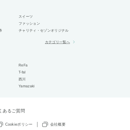
スイーツ
ファッション
券
チャリティ・セゾンオリジナル
カテゴリ一覧へ
ReFa
T-fal
西川
Yamazaki
くあるご質問
Cookieポリシー
会社概要