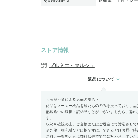
その他詳細 2
耐荷重：上段トレー
ストア情報
プルミエ・マルシェ
返品について
＜商品不良による返品の場合＞
商品はメーカー検品を経たもののみを扱っており、品
配送途中の破損・誤納品などがございましたら、恐れ
す。
状況を確認の上、ご交換またはご返金にて対応させて
※外箱、梱包材などは捨てずに、できるだけお届け時
送料、手数料ともに弊社負担で早急に対応させていた