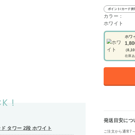
ポイント/カード併
カラー：
ホワイト
ホワ
1,8
（8,1
在庫あ
K !
発送目安につ
 タワー 2段 ホワイト
ご注文から通常7