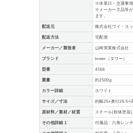
※休業日・交通事
※メーカー欠品等
ます。
配送元
株式会社ワイ・ヨ
配送方法
宅配便
メーカー／製造者
山崎実業株式会社
ブランド
tower（タワー）
型番
4366
重量
約2500g
カラー詳細
ホワイト
サイズ／寸法
約幅25×奥行26.5×
原材料／素材／材質
スチール(粉体塗装
その他詳細 1
付属品：六角レン