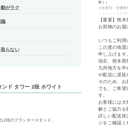
除く）
移動がラク
※休業日・交通事
※メーカー欠品等
【重要】熊本
間隔
お荷物のお届
いつもご利用
この度の地震
を取らない
申し上げます
現在、熊本県
九州地方を中
や配送に遅延
そのため、お
ンド タワー 2段 ホワイト
でも、ご希望
す。
お客様には大
解とご協力を
詳しい配送状
な2段のプランタースタンド。
ジをご確認く