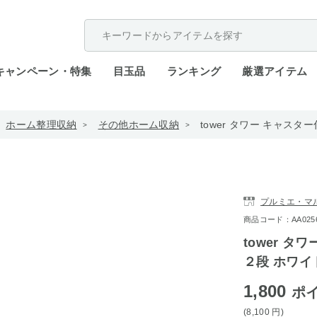
配送遅延が発生しております。
キャンペーン・特集
目玉品
ランキング
厳選アイテム
ホーム整理収納
その他ホーム収納
tower タワー キャスタ
プルミエ・マ
商品コード：AA0256-4
tower 
２段 ホワイト
1,800
ポ
(8,100
円
)