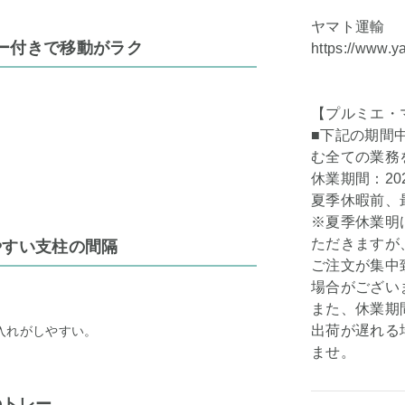
ヤマト運輸
ー付きで移動がラク
https://www.y
【プルミエ・
■下記の期間
む全ての業務
休業期間：202
夏季休暇前、最
※夏季休業明
ただきますが
やすい支柱の間隔
ご注文が集中
場合がござい
また、休業期
出荷が遅れる
入れがしやすい。
ませ。
のトレー