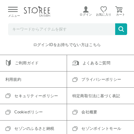
【熊本県での地震による影響について】
令和8年熊本地震に
よる配送遅延が発生しております。
ログイン
お気に入り
メニュー
ご指定のアイテムは取り扱い終了、またはただいま取り扱い
できないアイテムです。
トップへ戻る
ログインIDをお持ちでない方はこちら
ご利用ガイド
よくあるご質問
利用規約
プライバシーポリシー
セキュリティーポリシー
特定商取引法に基づく表記
Cookieポリシー
会社概要
セゾンのふるさと納税
セゾンポイントモール