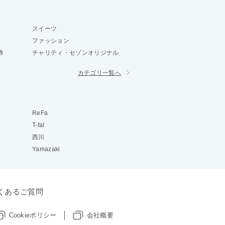
スイーツ
ファッション
券
チャリティ・セゾンオリジナル
カテゴリ一覧へ
ReFa
T-fal
西川
Yamazaki
くあるご質問
Cookieポリシー
会社概要