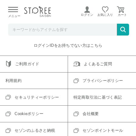
【熊本県での地震による影響について】
令和8年熊本地震に
よる配送遅延が発生しております。
ログイン
お気に入り
メニュー
ご指定のアイテムは取り扱い終了、またはただいま取り扱い
できないアイテムです。
トップへ戻る
ログインIDをお持ちでない方はこちら
ご利用ガイド
よくあるご質問
利用規約
プライバシーポリシー
セキュリティーポリシー
特定商取引法に基づく表記
Cookieポリシー
会社概要
セゾンのふるさと納税
セゾンポイントモール