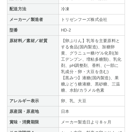
配送方法
冷凍
メーカー／製造者
トリゼンフーズ株式会社
型番
HD-2
原材料／素材／材質
【卵ぷりん】乳等を主要原料と
する食品(国内製造)、加糖卵
黄、グラニュー糖/ゲル化剤(加
工デンプン、増粘多糖類)、乳化
剤、pH調整剤、香料、(一部に
乳成分・卵・大豆を含む)
【黒みつ】液糖(国内製造)、果
糖ぶどう糖液糖、黒砂糖、三温
糖、水飴/カラメル色素
アレルギー表示
卵、乳、大豆
原産国・原産地
日本
賞味・消費期限
メーカー製造日より８ヶ月