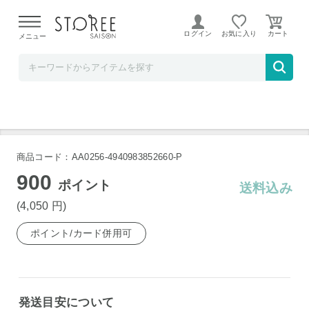
【熊本県での地震による影響について】
令和8年熊本地震に
よる配送遅延が発生しております。
ログイン
お気に入り
メニュー
プルミエ・マルシェ
博多華味鳥 料亭の卵ぷりん 6個セット HD-2
商品コード：AA0256-4940983852660-P
900
ポイント
送料込み
(4,050
円
)
ポイント/カード併用可
発送目安について