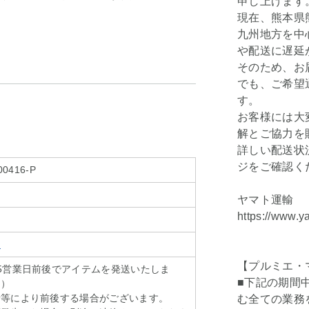
申し上げます
現在、熊本県
九州地方を中
や配送に遅延
そのため、お
でも、ご希望
す。
お客様には大
解とご協力を
詳しい配送状
ジをご確認く
00416-P
ヤマト運輸
https://www.y
ェ
【プルミエ・
5営業日前後でアイテムを発送いたしま
■下記の期間
く）
情等により前後する場合がございます。
む全ての業務