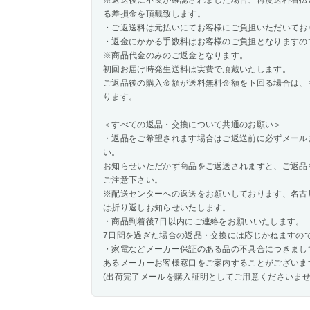
※返送後に不良が確認されました場合、再度送料着払
る差損金を頂戴致します。
・ご返送料は元払いにてお客様にご負担いただいてお
・返金にかかる手数料はお客様のご負担となりますの
※商品代金のみのご返金となります。
初回お届け時発生送料は実費で頂戴いたします。
ご返品後の購入金額が送料無料金額を下回る場合は、
ります。
＜すべての返品・交換について共通のお願い＞
・返品をご希望されます場合はご返送前に必ずメール
い。
お知らせいただかず商品をご返送されますと、ご返品
ご注意下さい。
※配送センターへの返送をお願いしております、名古
は折り返しお知らせいたします。
・商品到着後7日以内にご連絡をお願いいたします。
7日間を過ぎた場合の返品・交換には応じかねますの
・家電などメーカー保証のある品の不具合につきまし
あるメーカーお客様窓口をご案内することがございま
(出荷完了メールを購入証明としてご用意くださいませ