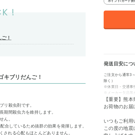
ポイント/カード併
K !
んご！
発送目安につ
ご注文から通常3
祖ゴキブリだんご！
除く）
※休業日・交通事
※メーカー欠品等
【重要】熊本
ブリ殺虫剤です。
お荷物のお届
長期間殺虫力を維持します。
せん。
いつもご利用
を配合しているため抜群の効果を発揮します。
この度の地震
つくされる心配もほとんどありません。