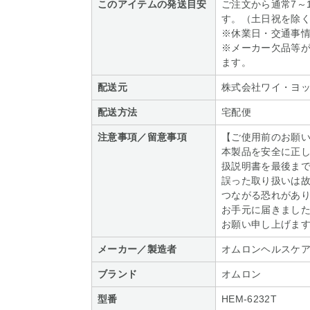
このアイテムの発送目安
ご注文から通常7～
す。（土日祝を除
※休業日・交通事
※メーカー欠品等
ます。
配送元
株式会社ワイ・ヨ
配送方法
宅配便
注意事項／留意事項
【ご使用前のお願
本製品を安全に正
扱説明書を最後ま
誤った取り扱いは
つながる恐れがあ
お手元に届きまし
お願い申し上げま
メーカー／製造者
オムロンヘルスケ
ブランド
オムロン
型番
HEM-6232T