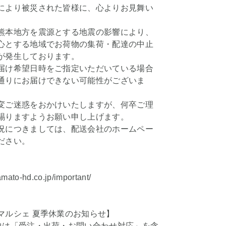
により被災された皆様に、心よりお見舞い
。
熊本地方を震源とする地震の影響により、
心とする地域でお荷物の集荷・配達の中止
が発生しております。
届け希望日時をご指定いただいている場合
通りにお届けできない可能性がございま
変ご迷惑をおかけいたしますが、何卒ご理
賜りますようお願い申し上げます。
況につきましては、配送会社のホームペー
ださい。
amato-hd.co.jp/important/
マルシェ 夏季休業のお知らせ】
中は「受注・出荷・お問い合わせ対応」を含