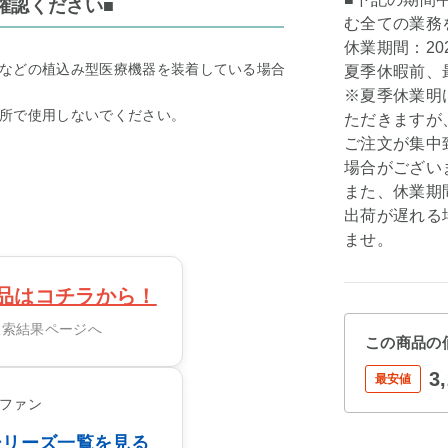
確認ください■
む全ての業務
休業期間：202
などの植込み型医療機器を装着している場合
夏季休暇前、最
※夏季休業明
所で使用しないでください。
ただきますが
ご注文が集中
場合がござい
また、休業期
出荷が遅れる
ませ。
品はコチラから！
N 検索結果ページへ
この商品の
3
最安値
シリーズ一覧を見る