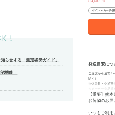
(14,400
円
)
ポイント/カード併
K !
お知らせする「測定姿勢ガイド」
発送目安につ
確認機能」
ご注文から通常7
除く）
※休業日・交通事
※メーカー欠品等
【重要】熊本
お荷物のお届
いつもご利用