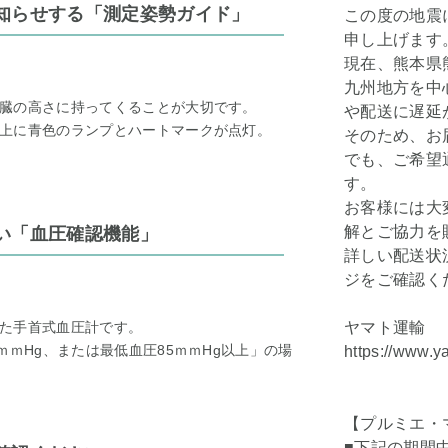
知らせする「測定姿勢ガイド」
この度の地震
申し上げます
現在、熊本県
九州地方を中
臓の高さに持ってくることが大切です。
や配送に遅延
上に青色のランプとハートマークが点灯。
そのため、お
でも、ご希望
す。
お客様には大
解とご協力を
い「血圧確認機能」
詳しい配送状
ジをご確認く
た手首式血圧計です。
ヤマト運輸
ｍｍHg、または最低血圧85ｍｍHg以上」の場
https://www.y
【プルミエ・
■下記の期間