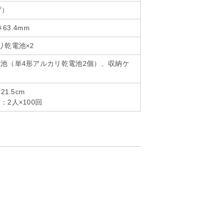
ず）
さ63.4mm
リ乾電池×2
池（単4形アルカリ乾電池2個）、収納ケ
1.5cm
2人×100回