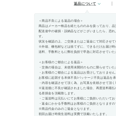
返品について
＜商品不良による返品の場合＞
商品はメーカー検品を経たもののみを扱っており、品
配送途中の破損・誤納品などがございましたら、恐れ
す。
状況を確認の上、ご交換またはご返金にて対応させて
※外箱、梱包材などは捨てずに、できるだけお届け時
送料、手数料ともに弊社負担で早急に対応させていた
＜お客様のご都合による返品＞
・交換の場合は、未使用未開封のものに限らせていた
・お客様のご都合による返品はお受けしておりません
お客様に起因する本体不良/パッケージ不良は返品を
・内容を確認させて頂く為、お写真を依頼させて頂く
※返送後に不良が確認されました場合、再度送料着払
る差損金を頂戴致します。
・ご返送料は元払いにてお客様にご負担いただいてお
・返金にかかる手数料はお客様のご負担となりますの
※商品代金のみのご返金となります。
初回お届け時発生送料は実費で頂戴いたします。