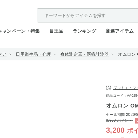
配送遅延が発生しております。
キャンペーン・特集
目玉品
ランキング
厳選アイテム
ケア
日用衛生品・介護
身体測定器・医療計測器
オムロン O
プルミエ・マ
商品コード：AA0256-4
オムロン OM
セール期間
2026/8
3,800
ポイント
3,200
ポ