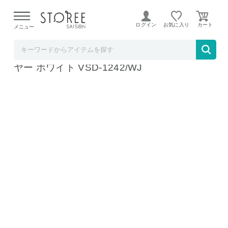
【熊本県での地震による影響について】
令和8年熊本地震に
よる配送遅延が発生しております。
ログイン
お気に入り
メニュー
プルミエ・マルシェ
ヴィダルサスーン マイナスイオンヘアドライ
ヤー ホワイト VSD-1242/WJ
ホワイト