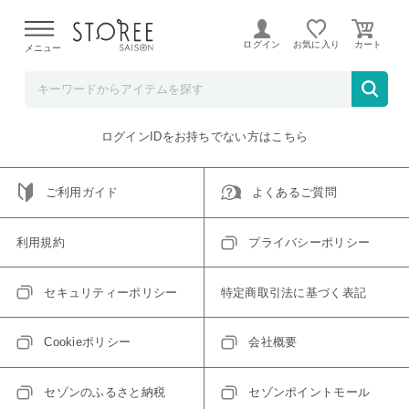
【熊本県での地震による影響について】
令和8年熊本地震に
よる配送遅延が発生しております。
ログイン
お気に入り
メニュー
ご指定のアイテムは取り扱い終了、またはただいま取り扱い
できないアイテムです。
トップへ戻る
ログインIDをお持ちでない方はこちら
ご利用ガイド
よくあるご質問
利用規約
プライバシーポリシー
セキュリティーポリシー
特定商取引法に基づく表記
Cookieポリシー
会社概要
セゾンのふるさと納税
セゾンポイントモール