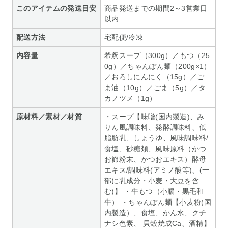
このアイテムの発送目安
商品発送までの期間2～3営業日
以内
配送方法
宅配便/冷凍
内容量
希釈スープ（300g）／もつ（25
0g）／ちゃんぽん麺（200g×1）
／おろしにんにく（15g）／ご
ま油（10g）／ごま（5g）／タ
カノツメ（1g）
原材料／素材／材質
・スープ【味噌(国内製造)、み
りん風調味料、発酵調味料、低
脂肪乳、しょうゆ、風味調味料/
食塩、砂糖類、風味原料（かつ
お節粉末、かつおエキス）酵母
エキス/調味料(アミノ酸等)、(一
部に乳成分・小麦・大豆を含
む)】 ・牛もつ（小腸・黒毛和
牛） ・ちゃんぽん麺【小麦粉(国
内製造）、食塩、かん水、クチ
ナシ色素、 貝殻焼成Ca、酒精】