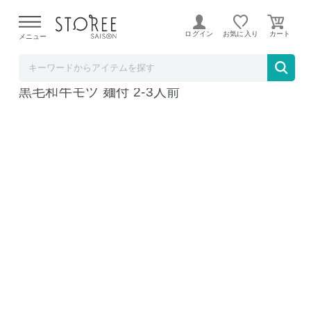
【熊本県での地震による影響について】
令和8年熊本地震に
よる配送遅延が発生しております。
ログイン
お気に入り
メニュー
BAYU STORE
博多の味 鍋守 もつ鍋セット こってり白味噌
黒毛和牛モツ 麺付 2-3人前