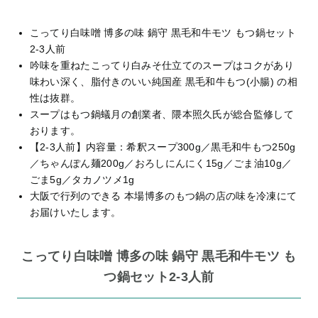
こってり白味噌 博多の味 鍋守 黒毛和牛モツ もつ鍋セット
2-3人前
吟味を重ねたこってり白みそ仕立てのスープはコクがあり
味わい深く、脂付きのいい純国産 黒毛和牛もつ(小腸) の相
性は抜群。
スープはもつ鍋蟻月の創業者、隈本照久氏が総合監修して
おります。
【2-3人前】内容量：希釈スープ300g／黒毛和牛もつ250g
／ちゃんぽん麺200g／おろしにんにく15g／ごま油10g／
ごま5g／タカノツメ1g
大阪で行列のできる 本場博多のもつ鍋の店の味
を冷凍にて
お届けいたします。
こってり白味噌 博多の味 鍋守 黒毛和牛モツ も
つ鍋セット2-3人前