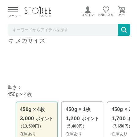
【熊本県での地震による影響について】
令和8年熊本地震に
よる配送遅延が発生しております。
ログイン
お気に入り
メニュー
BAYU STORE
1ポンドステーキ 450g × 4枚 熟成牛 ステー
キ メガサイズ
重さ：
450g × 4枚
450g × 4枚
450g × 1枚
450g × 2枚
3,000
1,200
1,700
ポイント
ポイント
ポイ
（13,500円）
（5,400円）
（7,650円）
在庫あり
在庫あり
在庫あり