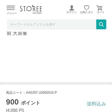
【熊本県での地震による影響について】
令和8年熊本地震に
よる配送遅延が発生しております。
ログイン
お気に入り
メニュー
BAYU STORE
訳あり うなぎの刻み 500g 刻み うなぎ 4-5人
前 大容量
商品コード：AA0257-10002015-P
900
ポイント
送料込み
(4,050
円
)