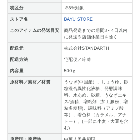
税区分
※8%対象
ストア名
BAYU STORE
このアイテムの発送目安
商品発送までの期間3～4日以内
に発送※店舗休業日を除く
配送元
株式会社STANDARTH
配送方法
宅配便／冷凍
内容量
500ｇ
原材料／素材／材質
うなぎ(中国産）、しょうゆ、砂
糖混合異性化液糖、発酵調味
料、水あめ、砂糖、うなぎエキ
ス/酒精、増粘剤（加工澱粉、増
粘多糖類)、調味料（アミノ酸
等）、着色料（カラメル、アナ
トー）、(一部に小麦・大豆を含
む)
原産国・原産地
中華人民共和国