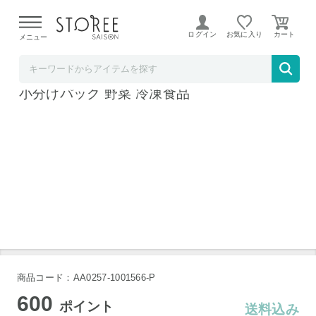
【熊本県での地震による影響について】
令和8年熊本地震に
よる配送遅延が発生しております。
ログイン
お気に入り
メニュー
BAYU STORE
大根おろし 冷凍 20g×50個 国産 大根 便利な
小分けパック 野菜 冷凍食品
商品コード：AA0257-1001566-P
600
ポイント
送料込み