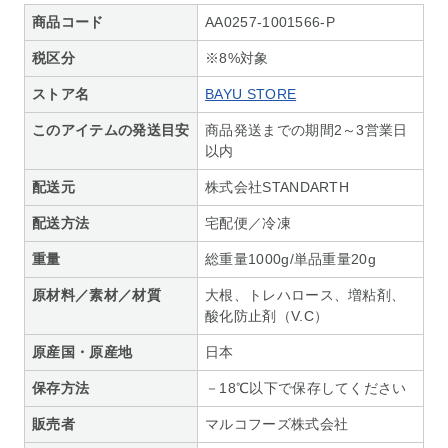
商品コード
AA0257-1001566-P
税区分
※8%対象
ストア名
BAYU STORE
このアイテムの発送目安
商品発送までの期間2～3営業日
以内
配送元
株式会社STANDARTH
配送方法
宅配便／冷凍
重量
総重量1000g/単品重量20g
原材料／素材／材質
大根、トレハロース、増粘剤、
酸化防止剤（V.C）
原産国・原産地
日本
保存方法
－18℃以下で保存してください
販売者
マルコフーズ株式会社