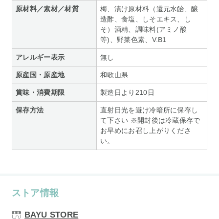
原材料／素材／材質
梅、漬け原材料（還元水飴、醸
造酢、食塩、しそエキス、し
そ）酒精、調味料(アミノ酸
等)、野菜色素、V.B1
アレルギー表示
無し
原産国・原産地
和歌山県
賞味・消費期限
製造日より210日
保存方法
直射日光を避け冷暗所に保存し
て下さい ※開封後は冷蔵保存で
お早めにお召し上がりくださ
い。
ストア情報
BAYU STORE