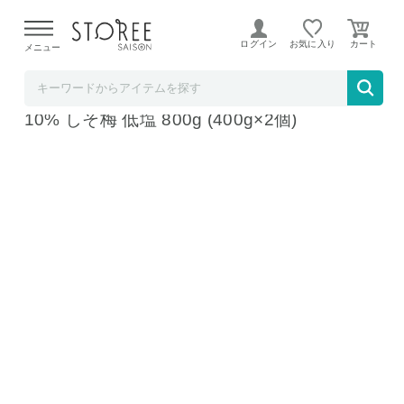
【熊本県での地震による影響について】
令和8年熊本地震に
よる配送遅延が発生しております。
ログイン
お気に入り
メニュー
BAYU STORE
訳あり 紀州南高梅 梅干し 大粒 つぶれ梅 塩分
10% しそ梅 低塩 800g (400g×2個)