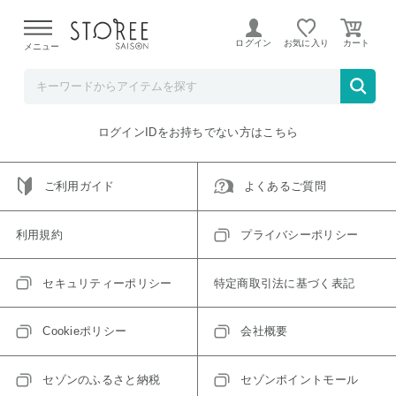
【熊本県での地震による影響について】
令和8年熊本地震に
よる配送遅延が発生しております。
ログイン
お気に入り
メニュー
ご指定のアイテムは取り扱い終了、またはただいま取り扱い
できないアイテムです。
トップへ戻る
ログインIDをお持ちでない方はこちら
ご利用ガイド
よくあるご質問
利用規約
プライバシーポリシー
セキュリティーポリシー
特定商取引法に基づく表記
Cookieポリシー
会社概要
セゾンのふるさと納税
セゾンポイントモール