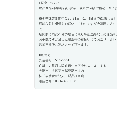
●返金について
返品商品到着確認後5営業日以内に全額ご指定口座に
※冬季休業期間中(12月31日～1月4日まで)に関しま
可能な限り保管をお願いしておりますが冷凍庫に入り
で、
期間的に商品不備の場合に限り事前連絡なしの返品も
お手数ですが適した温度帯の着払いにてお送り下さい
営業再開後ご連絡させて頂きます。
■返送先
郵便番号：546-0001
住所：大阪府大阪市東住吉区今林１－２－６８
大阪市中央卸売市場東部市場内
株式会社食の達人 返品担当宛
電話番号：06-6748-0558