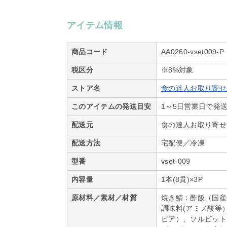
アイテム情報
商品コード
AA0260-vset009-P
税区分
※8%対象
ストア名
食の達人お取り寄せ
このアイテムの発送目安
1～5日営業日で発
配送元
食の達人お取り寄せ
配送方法
宅配便／冷凍
型番
vset-009
内容量
1本(8貫)×3P
原材料／素材／材質
焼き鯖：酢飯（国産
調味料(アミノ酸等
ビア）、ソルビット