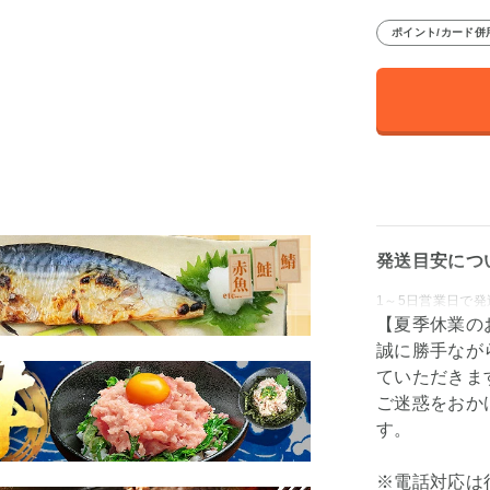
ポイント/カード併
発送目安につ
1～5日営業日で
【夏季休業の
誠に勝手ながら
ていただきま
ご迷惑をおか
す。
※電話対応は