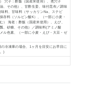
） 穴子：酢飯（国産米使用）、煮穴子
油、その他）、甘酢生姜、味付昆布／調味
酸味料、甘味料（サッカリンNa、ステビ
保存料（ソルビン酸K）、（一部に小麦・
む） 海老：酢飯（国産米使用）、えび、
瓢、砂糖、その他）／調味料(アミノ酸
メル色素、（一部に小麦・えび・大豆・ゼ
用の冷凍庫の場合、1ヶ月を目安にお早目に
。)