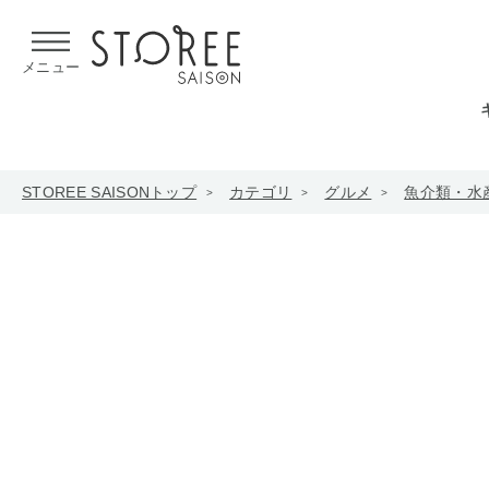
【熊本県での地震による影響について】
令和8年熊本地震による
メニュー
STOREE SAISONトップ
カテゴリ
グルメ
魚介類・水