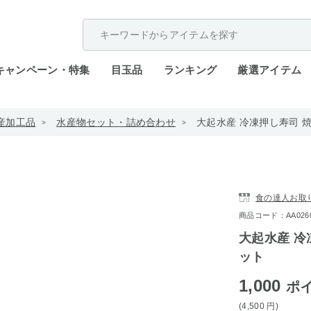
配送遅延が発生しております。
キャンペーン・特集
目玉品
ランキング
厳選アイテム
産加工品
水産物セット・詰め合わせ
大起水産 冷凍押し寿司 焼
食の達人お取
商品コード：AA0260-
大起水産 冷
ット
1,000
ポ
(4,500
円
)