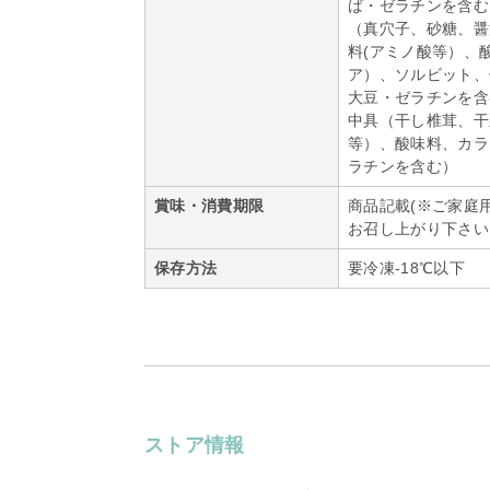
ば・ゼラチンを含む
（真穴子、砂糖、醤
料(アミノ酸等）、
ア）、ソルビット、
大豆・ゼラチンを含
中具（干し椎茸、干
等）、酸味料、カラ
ラチンを含む）
賞味・消費期限
商品記載(※ご家庭
お召し上がり下さい
保存方法
要冷凍-18℃以下
ストア情報