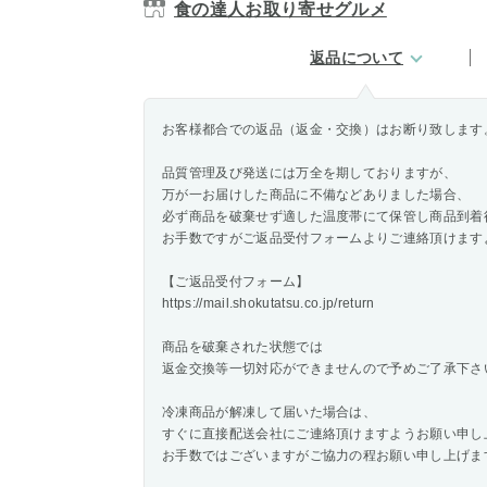
食の達人お取り寄せグルメ
返品について
お客様都合での返品（返金・交換）はお断り致します
品質管理及び発送には万全を期しておりますが、
万が一お届けした商品に不備などありました場合、
必ず商品を破棄せず適した温度帯にて保管し商品到着
お手数ですがご返品受付フォームよりご連絡頂けます
【ご返品受付フォーム】
https://mail.shokutatsu.co.jp/return
商品を破棄された状態では
返金交換等一切対応ができませんので予めご了承下さ
冷凍商品が解凍して届いた場合は、
すぐに直接配送会社にご連絡頂けますようお願い申し
お手数ではございますがご協力の程お願い申し上げま