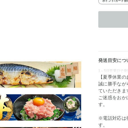
ポイント/カード併
発送目安につ
1～5日営業日で発
【夏季休業の
誠に勝手ながら
ていただきま
ご迷惑をおか
す。
※電話対応は
す。