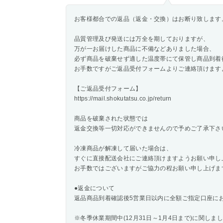
お客様都合での返品（返金・交換）はお断り致します
品質管理及び発送には万全を期しておりますが、
万が一お届けした商品に不備などありました場合、
必ず商品を破棄せず適した温度帯にて保管し商品到着
お手数ですがご返品受付フォームよりご連絡頂けます
【ご返品受付フォーム】
https://mail.shokutatsu.co.jp/return
商品を破棄された状態では
返金交換等一切対応ができませんので予めご了承下さ
冷凍商品が解凍して届いた場合は、
すぐに直接配送会社にご連絡頂けますようお願い申し
お手数ではございますがご協力の程お願い申し上げま
●返金について
返品商品到着確認後5営業日以内に全額ご指定口座に
※冬季休業期間中(12月31日～1月4日まで)に関しま