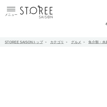
【熊本県での地震による影響について】
令和8年熊本地震による
メニュー
STOREE SAISONトップ
カテゴリ
グルメ
魚介類・水