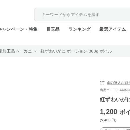
配送遅延が発生しております。
キャンペーン・特集
目玉品
ランキング
厳選アイテム
産加工品
カニ
紅ずわいがに ポーション 300g ボイル
食の達人お取
商品コード：AA0260-z
紅ずわいがに
1,200
ポ
(5,400
円
)