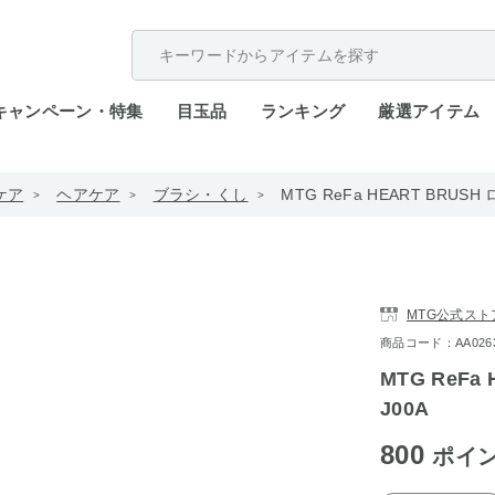
配送遅延が発生しております。
キャンペーン・特集
目玉品
ランキング
厳選アイテム
ケア
ヘアケア
ブラシ・くし
MTG ReFa HEART BRUSH
MTG公式ストア
商品コード：AA0263-
MTG ReFa
J00A
800
ポイ