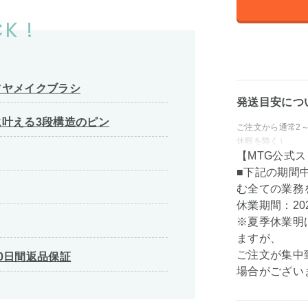
K !
ツヤメイクブラシ
発送目安につ
叶える3段構造のピン
ご注文から通常2
休暇を除く）
【MTG公式
■下記の期間
む全ての業務
休業期間：202
※夏季休業明
ますが、
ご注文が集中
0日間返品保証
場合がござい