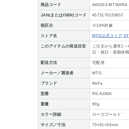
商品コード
AA0263-MTS0054-
JAN(またはISBN)コード
4573176153857
税区分
※10%対象
ストア名
MTG公式ストア STO
このアイテムの発送目安
ご注文から通常2～
日・祝日・長期休
配送方法
宅配便
メーカー／製造者
MTG
ブランド
ReFa
型番
RS-AJ00A
重量
90g
カラー詳細
ローズゴールド
サイズ／寸法
73×91×53mm