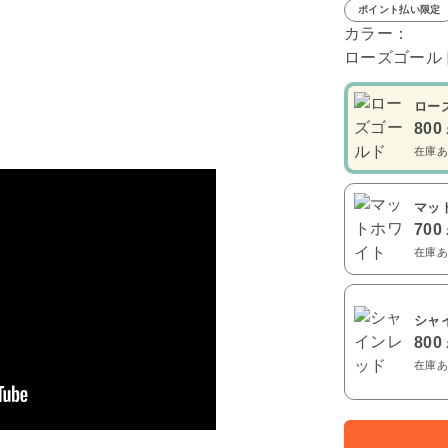
ポイント払い限定
カラー：
ローズゴール
ロー
800
在庫あ
マッ
700
在庫あ
シャ
800
在庫あ