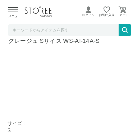
【熊本県での地震による影響について】
令和8年熊本地震に
よる配送遅延が発生しております。
ログイン
お気に入り
メニュー
MTG公式ストア STOREE SAISON店
MTG NEWPEACE Recovery Pajamas Set
グレージュ Sサイズ WS-AI-14A-S
サイズ：
S