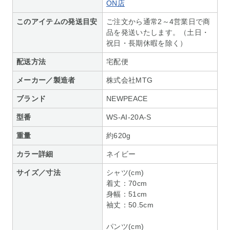
ON店
このアイテムの発送目安
ご注文から通常2～4営業日で商
品を発送いたします。（土日・
祝日・長期休暇を除く）
配送方法
宅配便
メーカー／製造者
株式会社MTG
ブランド
NEWPEACE
型番
WS-AI-20A-S
重量
約620g
カラー詳細
ネイビー
サイズ／寸法
シャツ(cm)
着丈：70cm
身幅：51cm
袖丈：50.5cm
パンツ(cm)