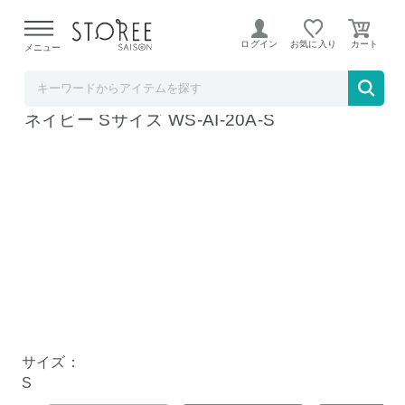
【熊本県での地震による影響について】
令和8年熊本地震に
よる配送遅延が発生しております。
ログイン
お気に入り
メニュー
MTG公式ストア STOREE SAISON店
MTG NEWPEACE Recovery Pajamas Set
ネイビー Sサイズ WS-AI-20A-S
サイズ：
S