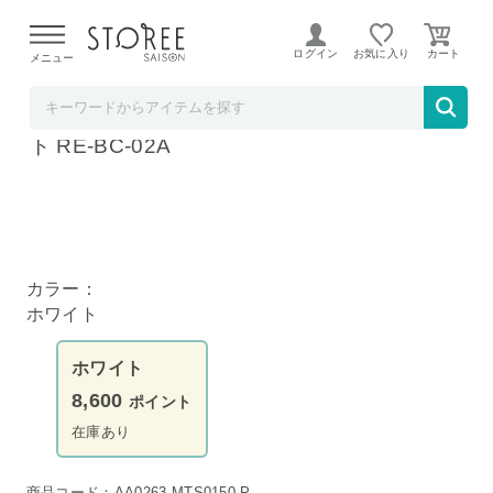
【熊本県での地震による影響について】
令和8年熊本地震に
よる配送遅延が発生しております。
ログイン
お気に入り
メニュー
MTG公式ストア STOREE SAISON店
MTG ReFa BEAUTECH DRYER S+ ホワイ
ト RE-BC-02A
カラー：
ホワイト
ホワイト
8,600
ポイント
在庫あり
商品コード：AA0263-MTS0150-P