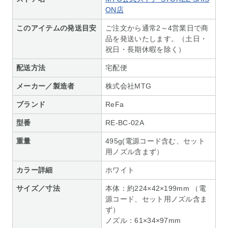
ON店
このアイテムの発送目安
ご注文から通常2～4営業日で商
品を発送いたします。（土日・
祝日・長期休暇を除く）
配送方法
宅配便
メーカー／製造者
株式会社MTG
ブランド
ReFa
型番
RE-BC-02A
重量
495g(電源コード含む、セット
用ノズル含まず）
カラー詳細
ホワイト
サイズ／寸法
本体：約224×42×199mm （電
源コード、セット用ノズル含ま
ず）
ノズル：61×34×97mm