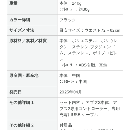
重量
本体：240g
ｺﾝﾄﾛｰﾗｰ：約30g
カラー詳細
ブラック
サイズ／寸法
目安サイズ：ウエスト72～82cm
原材料／素材／材質
本体：ポリエステル、ポリウレ
タン、スチレン-ブタジエンゴ
ム、ステンレス、ポリプロピレ
ン
ｺﾝﾄﾛｰﾗｰ：ABS樹脂、真鍮
原産国・原産地
本体：中国
ｺﾝﾄﾛｰﾗｰ：中国
発売日
2025年04月
その他詳細 1
セット内容： アブズ2本体、ア
ブズ2専用コントローラー、専用
充電用USB ケーブル
その他詳細 2
付属品：