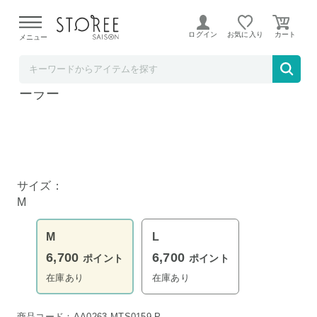
【熊本県での地震による影響について】
令和8年熊本地震に
よる配送遅延が発生しております。
ログイン
お気に入り
メニュー
MTG公式ストア STOREE SAISON店
MTG SIXPAD Abs 2 Mサイズ+専用コントロ
ーラー
サイズ：
M
M
L
6,700
6,700
ポイント
ポイント
在庫あり
在庫あり
商品コード：AA0263-MTS0159-P