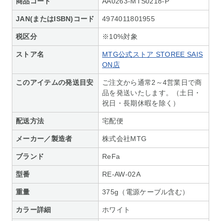
商品コード
AA0263-MTS0218-P
JAN(またはISBN)コード
4974011801955
税区分
※10%対象
ストア名
MTG公式ストア STOREE SAIS
ON店
このアイテムの発送目安
ご注文から通常2～4営業日で商
品を発送いたします。（土日・
祝日・長期休暇を除く）
配送方法
宅配便
メーカー／製造者
株式会社MTG
ブランド
ReFa
型番
RE-AW-02A
重量
375g（電源ケーブル含む）
カラー詳細
ホワイト