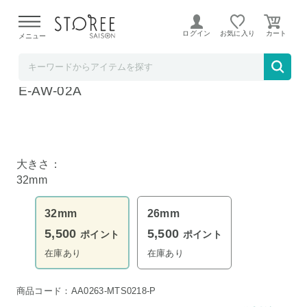
【熊本県での地震による影響について】
令和8年熊本地震に
よる配送遅延が発生しております。
ログイン
お気に入り
メニュー
MTG公式ストア STOREE SAISON店
MTG ReFa CURL IRON PRO 32 ホワイト R
E-AW-02A
大きさ：
32mm
32mm
26mm
5,500
5,500
ポイント
ポイント
在庫あり
在庫あり
商品コード：AA0263-MTS0218-P