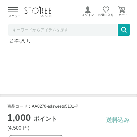
【熊本県での地震による影響について】
令和8年熊本地震に
よる配送遅延が発生しております。
ログイン
お気に入り
メニュー
ソムリエ＠ギフト
銀座 千疋屋 銀座千疋屋 マンゴードリンク
２本入り
商品コード：AA0270-adsweets5101-P
1,000
ポイント
送料込み
(4,500
円
)