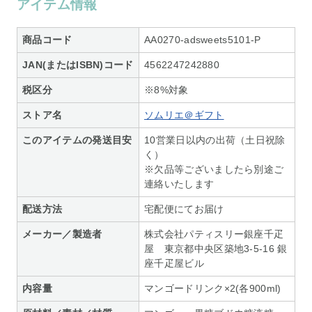
アイテム情報
商品コード
AA0270-adsweets5101-P
JAN(またはISBN)コード
4562247242880
税区分
※8%対象
ストア名
ソムリエ＠ギフト
このアイテムの発送目安
10営業日以内の出荷（土日祝除
く）
※欠品等ございましたら別途ご
連絡いたします
配送方法
宅配便にてお届け
メーカー／製造者
株式会社パティスリー銀座千疋
屋 東京都中央区築地3-5-16 銀
座千疋屋ビル
内容量
マンゴードリンク×2(各900ml)