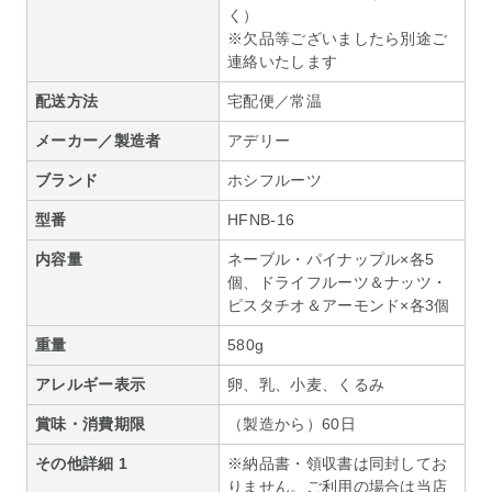
く）
※欠品等ございましたら別途ご
連絡いたします
配送方法
宅配便／常温
メーカー／製造者
アデリー
ブランド
ホシフルーツ
型番
HFNB-16
内容量
ネーブル・パイナップル×各5
個、ドライフルーツ＆ナッツ・
ピスタチオ＆アーモンド×各3個
重量
580g
アレルギー表示
卵、乳、小麦、くるみ
賞味・消費期限
（製造から）60日
その他詳細 1
※納品書・領収書は同封してお
りません。ご利用の場合は当店