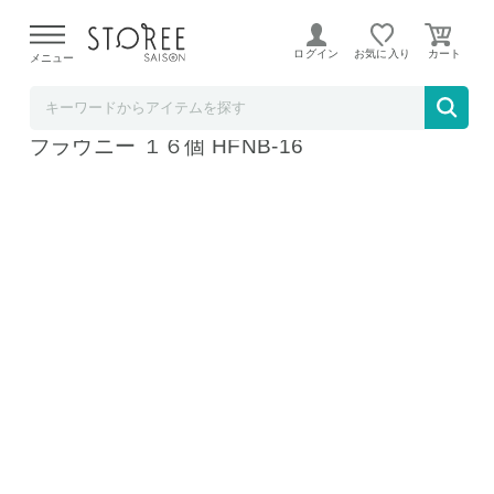
【熊本県での地震による影響について】
令和8年熊本地震に
よる配送遅延が発生しております。
ログイン
お気に入り
メニュー
ソムリエ＠ギフト
ホシフルーツ ナッツとドライフルーツの贅沢
ブラウニー １６個 HFNB-16