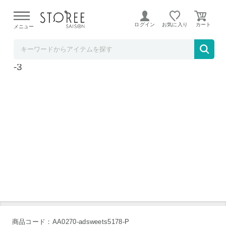
【熊本県での地震による影響について】
令和8年熊本地震に
よる配送遅延が発生しております。
ログイン
お気に入り
メニュー
ソムリエ＠ギフト
丸福珈琲店 アイスコーヒーセット ３本 MCIS
-3
商品コード：AA0270-adsweets5178-P