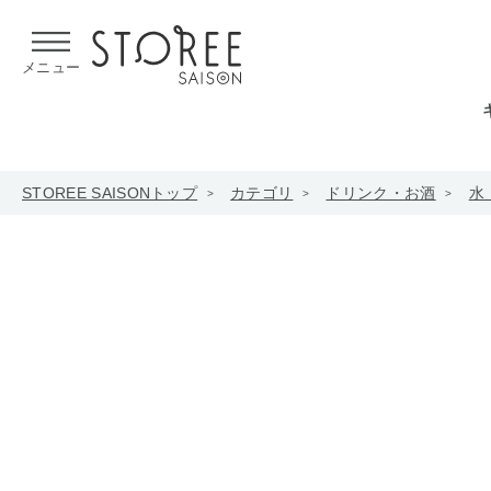
【熊本県での地震による影響について】
令和8年熊本地震による
メニュー
STOREE SAISONトップ
カテゴリ
ドリンク・お酒
水