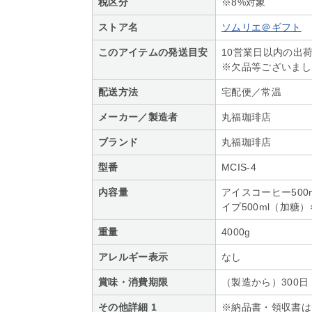
税区分
※8%対象
ストア名
ソムリエ＠ギフト
このアイテムの発送目安
10営業日以内の出
※欠品等ございまし
配送方法
宅配便／常温
メーカー／製造者
丸福珈琲店
ブランド
丸福珈琲店
型番
MCIS-4
内容量
アイスコーヒー500
イプ500ml（加糖）
重量
4000g
アレルギー表示
なし
賞味・消費期限
（製造から）300日
その他詳細 1
※納品書・領収書は