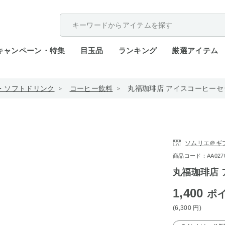
配送遅延が発生しております。
キャンペーン・特集
目玉品
ランキング
厳選アイテム
・ソフトドリンク
コーヒー飲料
丸福珈琲店 アイスコーヒーセット
ソムリエ＠ギ
商品コード：AA0270-a
丸福珈琲店 
1,400
ポ
(6,300
円
)