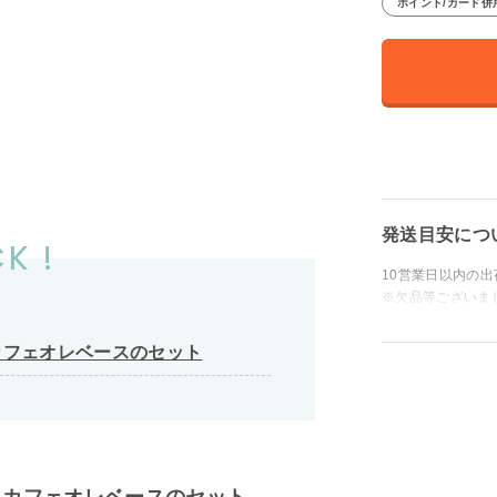
ポイント/カード併
発送目安につ
K !
10営業日以内の
※欠品等ございま
カフェオレベースのセット