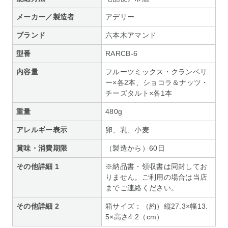
メーカー／製造者
アデリー
ブランド
六本木アマンド
型番
RARCB-6
内容量
フルーツミックス・クランベリ
ー×各2本、ショコラ＆ナッツ・
チーズタルト×各1本
重量
480g
アレルギー表示
卵、乳、小麦
賞味・消費期限
（製造から）60日
その他詳細 1
※納品書・領収書は同封してお
りません。ご利用の場合は当店
までご連絡ください。
その他詳細 2
箱サイズ：（約）縦27.3×幅13.
5×高さ4.2（cm）