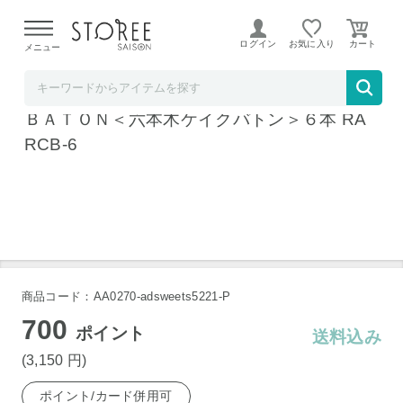
【熊本県での地震による影響について】
令和8年熊本地震に
よる配送遅延が発生しております。
ログイン
お気に入り
メニュー
ソムリエ＠ギフト
六本木アマンド ＲＯＰＰＯＮＧＩ ＣＡＫＥ
ＢＡＴＯＮ＜六本木ケイクバトン＞６本 RA
RCB-6
商品コード：AA0270-adsweets5221-P
700
ポイント
送料込み
(3,150
円
)
ポイント/カード併用可