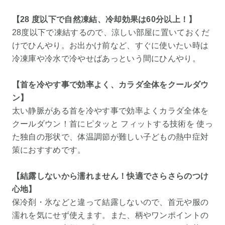
【28 度以下で自然凍結、冷却効果は60分以上！】
28度以下で凍結するので、涼しい部屋に置いておくだ
けでひんやり。お出かけ前など、すぐに使いたい時は
冷凍庫や冷水で冷やせばあっという間にひんやり。
【首を冷やす事で効率よく、カラダ全体をクールダウ
ン】
太い静脈がある首を冷やす事で効率よくカラダ全体を
クールダウン！首にピタッと フィットする技術を 使っ
た独自の形状で、体温調節が難しい子どもの熱中症対
策におすすめです。
【結露しないから濡れません！快適でさらさらのつけ
心地】
保冷剤・氷などと違って結露しないので、首元や服の
濡れを気にせず使えます。また、柄やワンポイントの