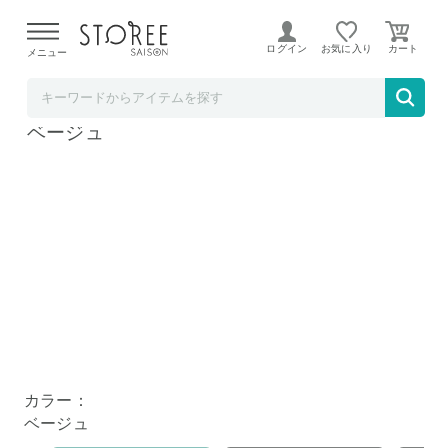
【熊本県での地震による影響について】
令和8年熊本地震に
よる配送遅延が発生しております。
ログイン
お気に入り
メニュー
ソムリエ＠ギフト
アイスリング suo Mサイズ 女性用 A3Y4022
ベージュ
カラー：
ベージュ