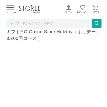
【熊本県での地震による影響について】
令和8年熊本地震に
よる配送遅延が発生しております。
ログイン
お気に入り
メニュー
ソムリエ＠ギフト
カタログギフト カードタイプ [webカタログ
ギフトF.O.Online Store Holiday（ホリデー）
3,300円コース ]