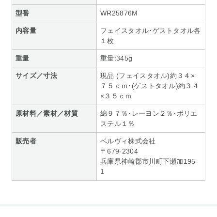
型番
WR25876M
内容量
フェイスタオル･ゲストタオル各
１枚
重量
重量:345g
サイズ／寸法
現品 (フェイスタオル)約３４×
７５ｃｍ･(ゲストタオル)約３４
×３５ｃｍ
原材料／素材／材質
綿９７％･レーヨン２％･ポリエ
ステル１％
販売者
ベルヴィ株式会社
〒679-2304
兵庫県神崎郡市川町下瀬加195-
1